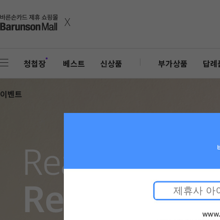
x
청첩장
베스트
신상품
부가상품
답례
이벤트