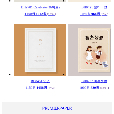
BH9701
Celebrate (화이트)
BH0421
모더니크
1150원
1012원
1050원
966원
(12%↓)
(8%↓)
BH8451
연인
BH8737
바른생활
1150원
1058원
1000원
820원
(8%↓)
(18%↓)
PREMIERPAPER