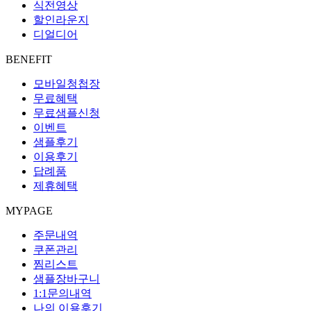
식전영상
할인라운지
디얼디어
BENEFIT
모바일청첩장
무료혜택
무료샘플신청
이벤트
샘플후기
이용후기
답례품
제휴혜택
MYPAGE
주문내역
쿠폰관리
찜리스트
샘플장바구니
1:1문의내역
나의 이용후기