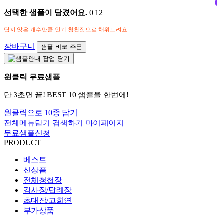
선택한 샘플이 담겼어요.
0
12
담지 않은 개수만큼 인기 청첩장으로 채워드려요
장바구니
샘플 바로 주문
원클릭 무료샘플
단 3초면 끝! BEST 10 샘플을 한번에!
원클릭으로 10종 담기
전체메뉴닫기
검색하기
마이페이지
무료샘플신청
PRODUCT
베스트
신상품
전체청첩장
감사장/답례장
초대장/고희연
부가상품