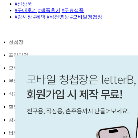
#신상품
#구매후기
#샘플후기
#무료샘플
#감사장
#혜택
#식전영상
#모바일청첩장
청첩장
프리미엄
모바일청첩장
무료샘플
식전영상
할인라운지
감사장
답례품