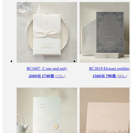
BC1607_C
one and only
BC3619
Elegant wedding
2000원
1740원
1580원
790원
(13%↓)
(50%↓)