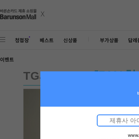
x
청첩장
베스트
신상품
부가상품
답례
이벤트
[51%
TGJBK05D1