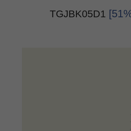
[5
TGJBK05D1