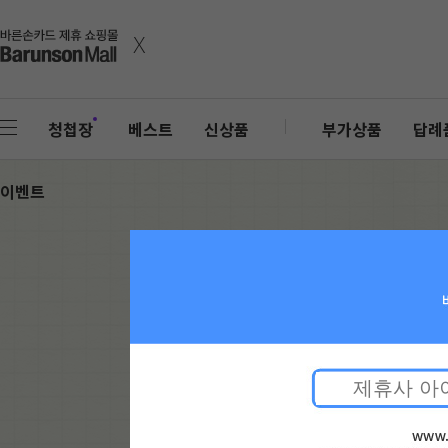
x
청첩장
베스트
신상품
부가상품
답례
이벤트