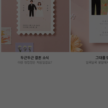
두근두근 결혼 소식
그대를 
이런 청첩장은 처음일걸요?
알록달록 꽃밭에서