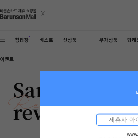
x
청첩장
베스트
신상품
부가상품
답례
이벤트