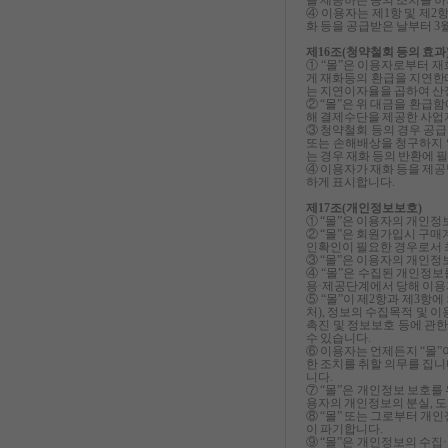
을 제공하는 등의 조치를 
④ 이용자는 제1항 및 제2
화 등을 공급받은 날부터 3월
제16조(청약철회 등의 효과
① “몰”은 이용자로부터 재
게 재화등의 환급을 지연한
는
지연이자율을 곱하여 산
② “몰”은 위 대금을 환급
해 결제수단을 제공한 사업
③ 청약철회 등의 경우 공급
또는 손해배상을 청구하지 
는 경우 재화 등의 반환에 
④ 이용자가 재화 등을 제공
하게 표시합니다.
제17조(개인정보보호)
① “몰”은 이용자의 개인
② “몰”은 회원가입시 구매
인확인이 필요한 경우로서 
③ “몰”은 이용자의 개인정
④ “몰”은 수집된 개인정보
용·제공단계에서 당해 이용자
⑤ “몰”이 제2항과 제3항
처), 정보의 수집목적 및 
촉진 및 정보보호 등에 관
수 있습니다.
⑥ 이용자는 언제든지 “몰”
한 조치를 취할 의무를 집니
니다.
⑦ “몰”은 개인정보 보호
용자의 개인정보의 분실, 도난
⑧ “몰” 또는 그로부터 개
이 파기합니다.
⑨ “몰”은 개인정보의 수집