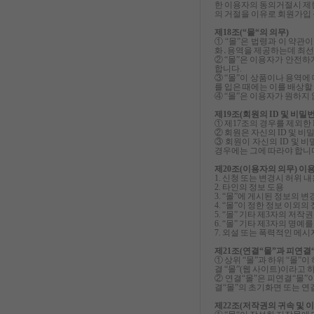
한 이용자의 동의거절시 제
의 거절을 이유로 회원가입
제18조(“몰“의 의무)
① “몰”은 법령과 이 약관
화․용역을 제공하는데 최선
② “몰”은 이용자가 안전
합니다.
③ “몰”이 상품이나 용역
를 입은 때에는 이를 배상할
④ “몰”은 이용자가 원하
제19조(회원의 ID 및 비밀
① 제17조의 경우를 제외한
② 회원은 자신의 ID 및 
③ 회원이 자신의 ID 및 
경우에는 그에 따라야 합니
제20조(이용자의 의무) 이
1. 신청 또는 변경시 허위 
2. 타인의 정보 도용
3. “몰”에 게시된 정보의 변
4. “몰”이 정한 정보 이외
5. “몰” 기타 제3자의 저
6. “몰” 기타 제3자의 
7. 외설 또는 폭력적인 메시
제21조(연결“몰”과 피연결“
① 상위 “몰”과 하위 “몰”
결 “몰”(웹 사이트)이라고 
② 연결“몰”은 피연결“몰”
결“몰”의 초기화면 또는 연
제22조(저작권의 귀속 및 