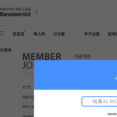
x
청첩장
베스트
신상품
부가상품
답례
이벤트
제1조(목적)
이 약관은 ㈜바
스”라 한다)를 이용함에 있
제2조(정의)
① “몰”이란 ㈜바른컴퍼니가
재화 등을 거래할 수 있도
② “이용자”란 “몰”에 접속
③ ‘회원’이라 함은 “몰”
④ ‘비회원’이라 함은 회원