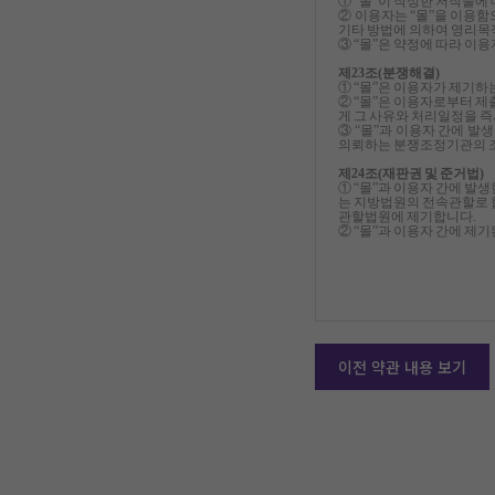
① “몰“이 작성한 저작물에
② 이용자는 “몰”을 이용함으
기타 방법에 의하여 영리목
③ “몰”은 약정에 따라 이
제23조(분쟁해결)
① “몰”은 이용자가 제기
② “몰”은 이용자로부터 제
게 그 사유와 처리일정을 즉
③ “몰”과 이용자 간에 
의뢰하는 분쟁조정기관의 조
제24조(재판권 및 준거법)
① “몰”과 이용자 간에 발
는 지방법원의 전속관할로 
관할법원에 제기합니다.
② “몰”과 이용자 간에 제
이전 약관 내용 보기