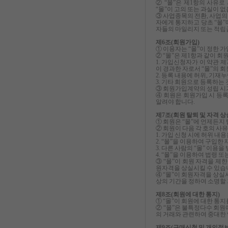
② “몰”은 제1항의 사유
“몰”이 고의 또는 과실이 
③ 사업종목의 전환, 사업의
자에게 통지하고 당초 “몰”
자들의 마일리지 또는 적립
제6조(회원가입)
① 이용자는 “몰”이 정한 
② “몰”은 제1항과 같이 
1. 가입신청자가 이 약관 
이 경과한 자로서 “몰”의 
2. 등록 내용에 허위, 기재
3. 기타 회원으로 등록하는
③ 회원가입계약의 성립 시기
④ 회원은 회원가입 시 등록
알려야 합니다.
제7조(회원 탈퇴 및 자격 상
① 회원은 “몰”에 언제든지
② 회원이 다음 각 호의 사유
1. 가입 신청 시에 허위 내
2. “몰”을 이용하여 구입
3. 다른 사람의 “몰” 이
4. “몰”을 이용하여 법령
③ “몰”이 회원 자격을 제한
원자격을 상실시킬 수 있습
④ “몰”이 회원자격을 상실
상의 기간을 정하여 소명할
제8조(회원에 대한 통지)
① “몰”이 회원에 대한 통지
② “몰”은 불특정다수 회원
의 거래와 관련하여 중대한
제9조(구매신청 및 개인정보