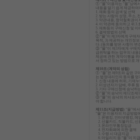
① “몰”이용자는 “몰”상에
내용을 알기 쉽게 제공하여
1. 재화 등의 검색 및 선택
2. 받는 사람의 성명, 주소
3. 약관내용, 청약철회권이
4. 이 약관에 동의하고 위 
5. 재화등의 구매신청 및 이
6. 결제방법의 선택
② “몰”이 제3자에게 구매
목적, 3) 제공하는 개인정
다. (동의를 받은 사항이 
③ “몰”이 제3자에게 구매
급위탁을 하는 업무의 내용을
제공에 관한 계약이행을 위
서 정하고 있는 방법으로 
제10조 (계약의 성립)
① “몰”은 제9조와 같은 
는 법정대리인의 동의를 얻
1. 신청 내용에 허위, 기재
2. 미성년자가 담배, 주류
3. 기타 구매신청에 승낙하
② “몰”의 승낙이 제12
③ “몰”의 승낙의 의사표시
야 합니다.
제11조(지급방법)
“몰”에
“몰”은 이용자의 지급방법에
1. 폰뱅킹, 인터넷뱅킹, 
2. 선불카드, 직불카드, 
3. 온라인무통장입금
4. 전자화폐에 의한 결제
5. 수령 시 대금지급
6. 마일리지 등 “몰”이 지