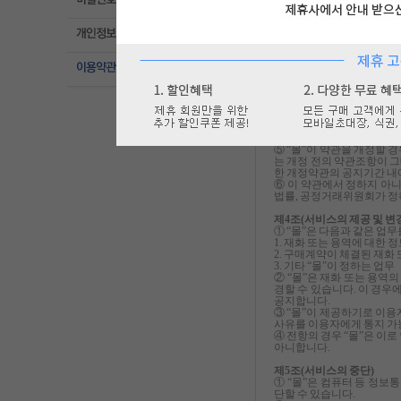
제3조 (약관 등의 명시와 설
① “몰”은 이 약관의 내용
전송번호․전자우편주소, 사
(전면)에 게시합니다. 다만
② “몰은 이용자가 약관에
가 이해할 수 있도록 별도
③ “몰”은 「전자상거래 
융거래법」, 「전자서명법」
등 관련 법을 위배하지 않는
④ “몰”이 약관을 개정할 
자 전일까지 공지합니다. 
다. 이 경우 "몰“은 개정
⑤ “몰”이 약관을 개정할 
는 개정 전의 약관조항이 그
한 개정약관의 공지기간 내에
⑥ 이 약관에서 정하지 아
법률, 공정거래위원회가 정
제4조(서비스의 제공 및 변
① “몰”은 다음과 같은 업
1. 재화 또는 용역에 대한 
2. 구매계약이 체결된 재화
3. 기타 “몰”이 정하는 업무
② “몰”은 재화 또는 용역
경할 수 있습니다. 이 경우
공지합니다.
③ “몰”이 제공하기로 이용
사유를 이용자에게 통지 가
④ 전항의 경우 “몰”은 이
아니합니다.
제5조(서비스의 중단)
① “몰”은 컴퓨터 등 정보
단할 수 있습니다.