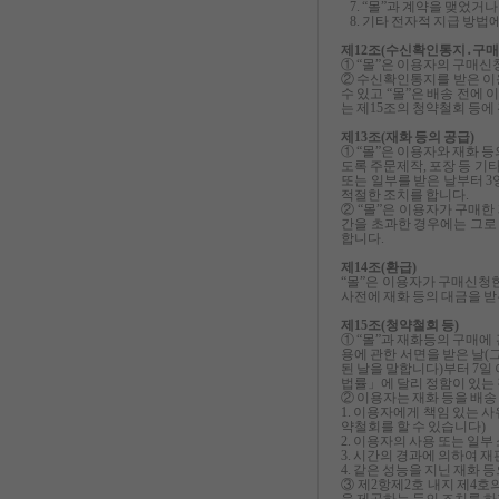
7. “몰”과 계약을 맺었거나
8. 기타 전자적 지급 방법에
제12조(수신확인통지․구매신
① “몰”은 이용자의 구매
② 수신확인통지를 받은 이
수 있고 “몰”은 배송 전에
는 제15조의 청약철회 등에
제13조(재화 등의 공급)
① “몰”은 이용자와 재화 
도록 주문제작, 포장 등 기
또는 일부를 받은 날부터 3
적절한 조치를 합니다.
② “몰”은 이용자가 구매한
간을 초과한 경우에는 그로
합니다.
제14조(환급)
“몰”은 이용자가 구매신청한
사전에 재화 등의 대금을 받
제15조(청약철회 등)
① “몰”과 재화등의 구매에
용에 관한 서면을 받은 날(
된 날을 말합니다)부터 7일
법률」에 달리 정함이 있는 
② 이용자는 재화 등을 배송 
1. 이용자에게 책임 있는 
약철회를 할 수 있습니다)
2. 이용자의 사용 또는 일
3. 시간의 경과에 의하여 
4. 같은 성능을 지닌 재화
③ 제2항제2호 내지 제4호