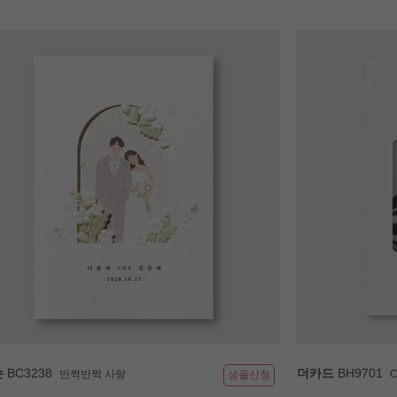
손
BC3238
더카드
BH9701
반짝반짝 사랑
C
샘플신청