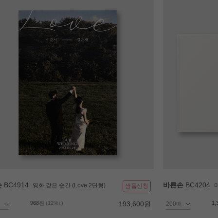
손
BC4914
바른손
BC4204
영화 같은 순간 (Love 2단형)
샘플신청
968원
(12%↓)
193,600원
1,