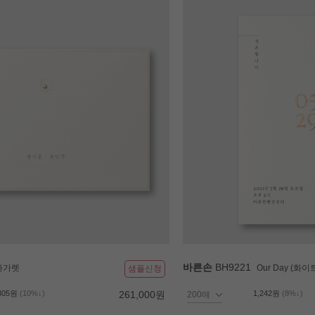
바른손
BH9221
마가렛
Our Day (화이
샘플신청
305원
(10%↓)
261,000원
1,242원
(8%↓)