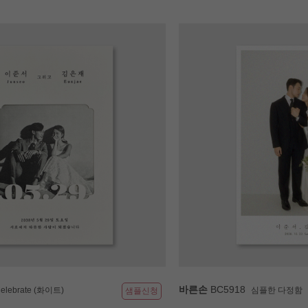
바른손
BC5918
elebrate (화이트)
심플한 다정함
샘플신청