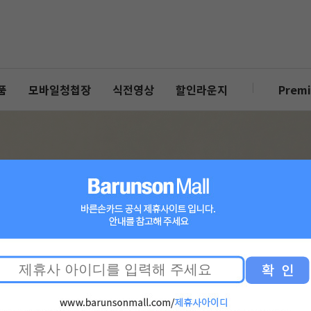
품
모바일청첩장
식전영상
할인라운지
Prem
-