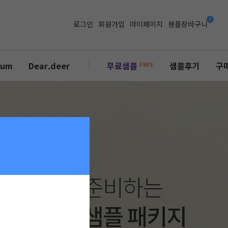
로그인
회원가입
마이페이지
샘플장바구니
ium
Dear.deer
무료샘플
샘플후기
구
FREE
-