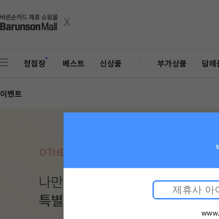
x
청첩장
베스트
신상품
부가상품
답례
이벤트