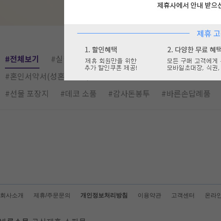
#전체보기
#실링 스티커
#컬러 봉투
#리본
#스티커
#혼인서약서(성혼선언문)
#고급 방명록
#꽃다발
#커스
#선물 포장지
#데코 소품
#감사돈봉투
#바른손답례품
회사소개
제휴/주문문의
개인정보처리방침
이용약관
고객센터
온라