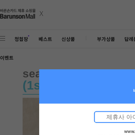
x
청첩장
베스트
신상품
부가상품
답례
이벤트
sealing_leaf_RG_C_
(1set - 25ea)