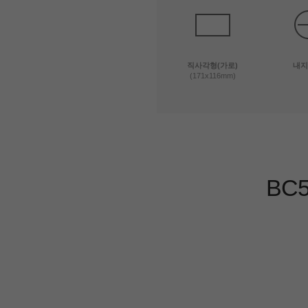
직사각형(가로)
내지
(171x116mm)
BC5