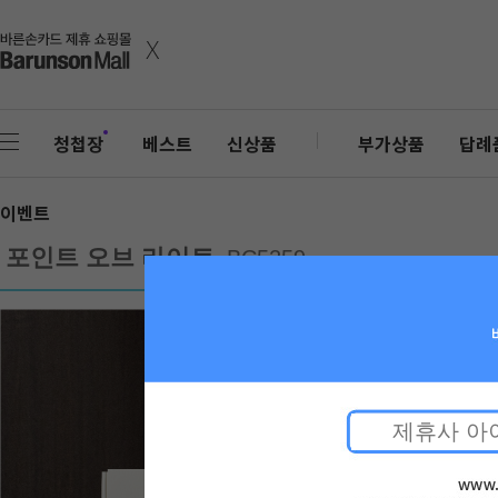
x
청첩장
베스트
신상품
부가상품
답례
이벤트
포인트 오브 라이트
BC5259