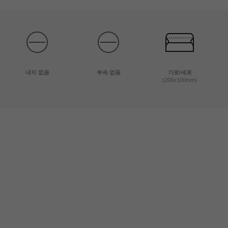
내지 없음
부속 없음
가로/세로
(200x100mm)