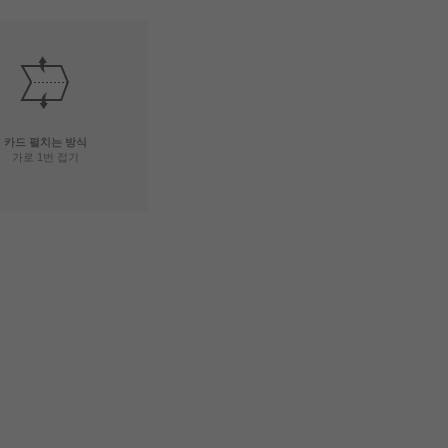
카드 펼치는 방식
가로 1번 접기