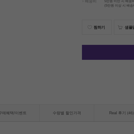
배송비
5만원 미만 시 배송비
(5만원 이상 시 배송
찜하기
샘플
구매혜택/이벤트
수량별 할인가격
Real 후기
(46)